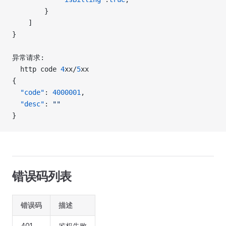
        }
    ]
}
异常请求:
  http code 
4
xx/
5
xx
{
  "code"
: 
4000001
,
  "desc"
: 
""
}
错误码列表
错误码
描述
401
鉴权失败