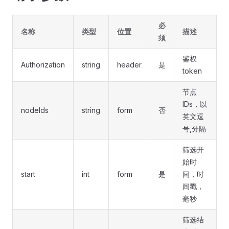
必
名称
类型
位置
描述
须
鉴权
Authorization
string
header
是
token
节点
IDs，以
nodeIds
string
form
否
英文逗
号,分隔
筛选开
始时
start
int
form
是
间，时
间戳，
毫秒
筛选结