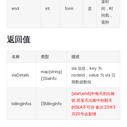
束时
end
int
form
是
间，时
间戳，
毫秒
返回值
名称
类型
描述
sla 信息，key 为
map[string]
slaDetails
nodeId，value 为 sla 日
[]SlaInfo
期数据数组
[start,end]中每天的出账
状 若某天出账中则那天
billingInfos
[]BillingInfo
的SLA不可信 备注:25年3
月20号会新增