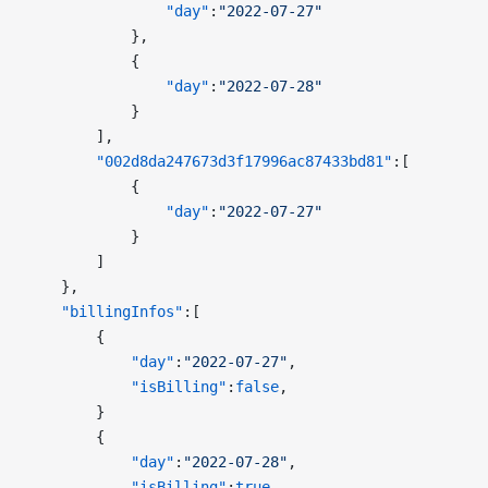
                "day"
:
"2022-07-27"
            },
            {
                "day"
:
"2022-07-28"
            }
        ],
        "002d8da247673d3f17996ac87433bd81"
:[
            {
                "day"
:
"2022-07-27"
            }
        ]
    },
    "billingInfos"
:[
        {
            "day"
:
"2022-07-27"
,
            "isBilling"
:
false
,
        }
        {
            "day"
:
"2022-07-28"
,
            "isBilling"
:
true
,