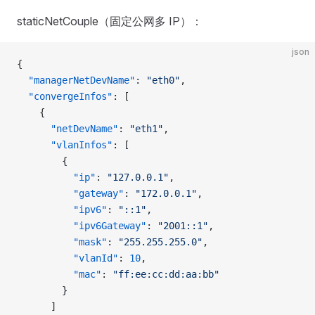
staticNetCouple（固定公网多 IP）：
json
{
  "managerNetDevName"
: 
"eth0"
,
  "convergeInfos"
: [
    {
      "netDevName"
: 
"eth1"
,
      "vlanInfos"
: [
        {
          "ip"
: 
"127.0.0.1"
,
          "gateway"
: 
"172.0.0.1"
,
          "ipv6"
: 
"::1"
,
          "ipv6Gateway"
: 
"2001::1"
,
          "mask"
: 
"255.255.255.0"
,
          "vlanId"
: 
10
,
          "mac"
: 
"ff:ee:cc:dd:aa:bb"
        }
      ]