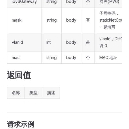
ipv6Gateway
string
body
否
网关(IPV6)
子网掩码，
mask
string
body
否
staticNetCoupl
一起填写
vlanId，DHCP 
vlanId
int
body
是
填 0
mac
string
body
否
MAC 地址
返回值
名称
类型
描述
请求示例