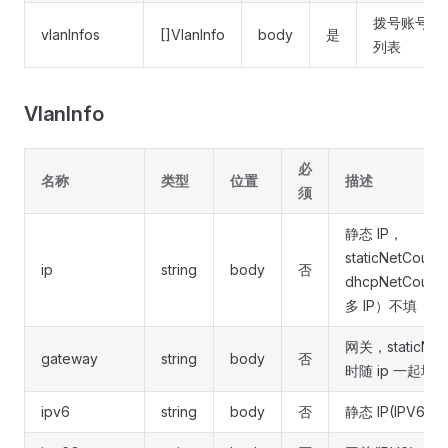
拨号账号
vlanInfos
[]VlanInfo
body
是
列表
VlanInfo
必
名称
类型
位置
描述
须
静态 IP，
staticNetCou
ip
string
body
否
dhcpNetCoup
多 IP）不填
网关，staticNet
gateway
string
body
否
时随 ip 一起填
ipv6
string
body
否
静态 IP(IPV6)