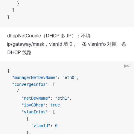
    }
  ]
}
dhcpNetCouple（DHCP 多 IP）：不填
ip/gateway/mask，vlanId 填 0，一条 vlanInfo 对应一条
DHCP 线路
json
{
  "managerNetDevName"
: 
"eth0"
,
  "convergeInfos"
: [
    {
      "netDevName"
: 
"eth1"
,
      "ipv6Dhcp"
: 
true
,
      "vlanInfos"
: [
        {
          "vlanId"
: 
0
        },