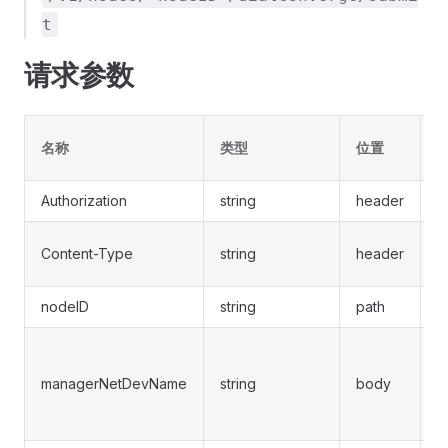
t
请求参数
名称
类型
位置
Authorization
string
header
Content-Type
string
header
nodeID
string
path
managerNetDevName
string
body