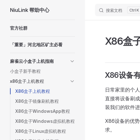
NiuLink 帮助中心
搜索文档
K
Skip to content
Sidebar Navigation
官方社群
X86盒
「重要」河北地区矿主必看
麻雀云小盒子上机指南
小盒子新手教程
X86设备
x86盒子上机教程
日常家里的个人
X86盒子上机教程
直接将设备刷成
X86盒子镜像刷机教程
装我们的软件进
X86盒子WindowsApp教程
X86设备的优
X86盒子Windows虚拟机教程
求。
X86盒子Linux虚拟机教程