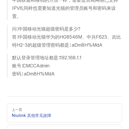
中国联通和移动的方法一样，需要运营商网络已支持
IPV6,同样也需要知道光猫的管理员账号和密码来设
置。
问∶中国移动光猫超级密码是多少?
答∶中国移动光猫华为的HG8546M、中兴F623、吉比
特H2-3的超级管理密码都是∶ aDm8H%MdA
默认登录管理地址都是∶192.168.1.1
账号∶CMCCAdmin
密码∶ aDm8H%MdA
Pager
上一页
Niulink 其他常见故障