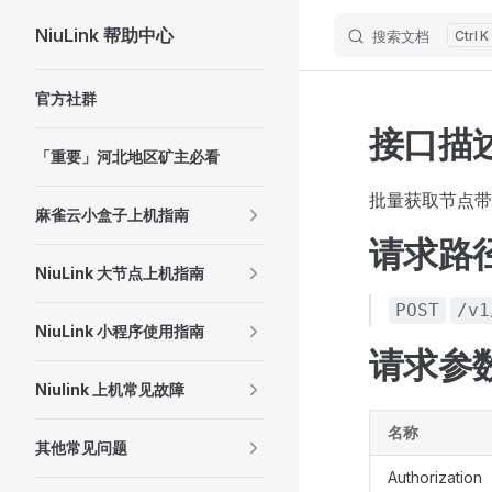
NiuLink 帮助中心
搜索文档
K
Skip to content
Sidebar Navigation
官方社群
接口描
「重要」河北地区矿主必看
批量获取节点带宽
麻雀云小盒子上机指南
请求路
NiuLink 大节点上机指南
POST
/v1
NiuLink 小程序使用指南
请求参
Niulink 上机常见故障
名称
其他常见问题
Authorization