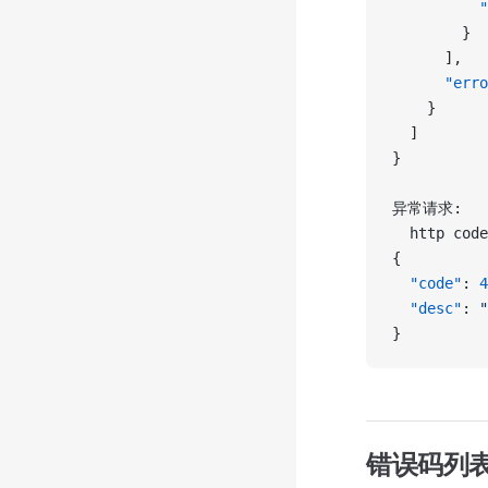
          "
        }
      ],
      "erro
    }
  ]
}
异常请求:
  http code
{
  "code"
: 
4
  "desc"
: 
"
}
错误码列