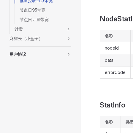
批量拉取节点带宽
节点日95带宽
NodeStatI
节点日计量带宽
计费
名称
麻雀云（小盒子）
nodeId
用户协议
data
errorCode
StatInfo
名称
类