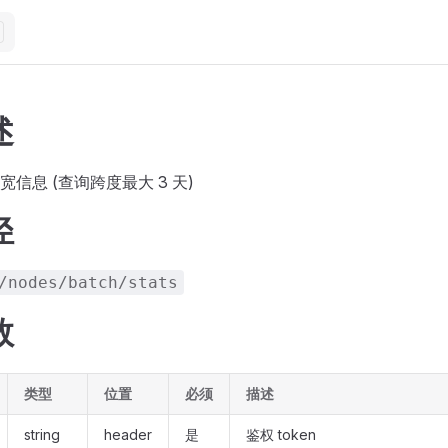
述
信息 (查询跨度最大 3 天)
径
/nodes/batch/stats
数
类型
位置
必须
描述
string
header
是
鉴权 token