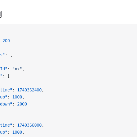
例
 
200
s"
: [
Id"
: 
"xx"
,
"
: [
time"
: 
1740362400
,
up"
: 
1000
,
down"
: 
2000
time"
: 
1740366000
,
up"
: 
1000
,