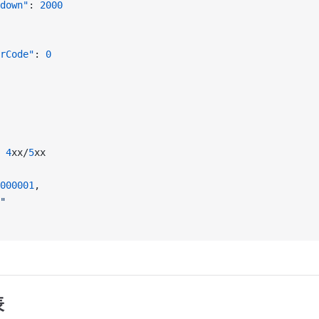
down"
: 
2000
rCode"
: 
0
 
4
xx/
5
xx
000001
,
"
表