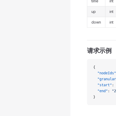
time
int
up
int
down
int
请求示例
{
  "nodeIds"
  "granular
  "start"
: 
  "end"
: 
"2
}