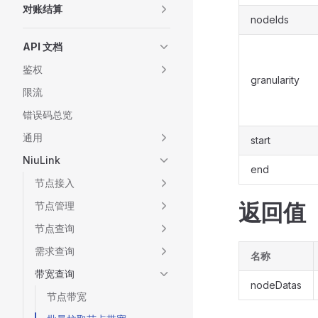
对账结算
nodeIds
API 文档
鉴权
granularity
限流
错误码总览
通用
start
NiuLink
end
节点接入
返回值
节点管理
节点查询
需求查询
名称
带宽查询
nodeDatas
节点带宽